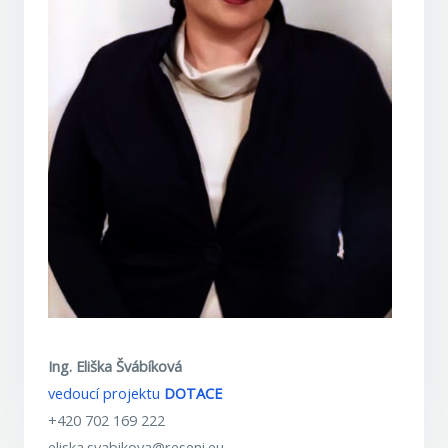
Ing. Eliška Švábíková
vedoucí projektu
DOTACE
+420 702 169 222
eliska.svabikova@reseni.eu