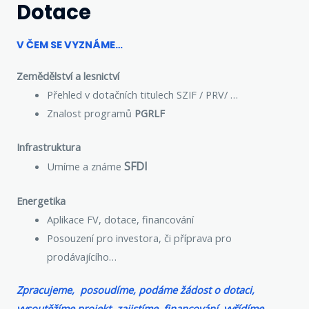
Dotace
V ČEM SE VYZNÁME…​
Zemědělství a lesnictví
Přehled v dotačních titulech SZIF / PRV/ …
Znalost programů
PGRLF
Infrastruktura
SFDI
Umíme a známe
Energetika
Aplikace FV, dotace, financování
Posouzení pro investora, či příprava pro
prodávajícího…
Zpracujeme, posoudíme, podáme
žádost o dotaci,
vysoutěžíme
projekt, zajistíme financování,
vyřídíme