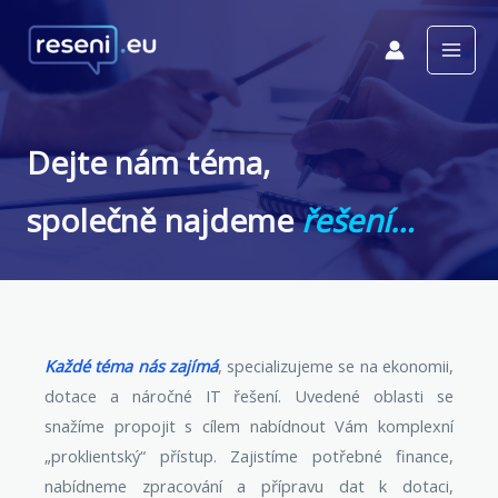
Dejte nám téma,
společně najdeme
řešení…
Každé téma nás zajímá
, specializujeme se na ekonomii,
dotace a náročné IT řešení.
Uvedené oblasti se
snažíme propojit s cílem nabídnout Vám komplexní
„proklientský“ přístup.
Zajistíme potřebné finance,
nabídneme zpracování a přípravu dat k dotaci,