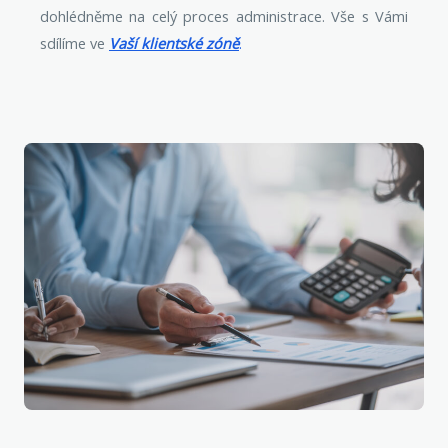
dohlédněme na celý
proces ad
ministrace.
Vše s Vámi
sdílíme ve
Vaší klientské zóně
.